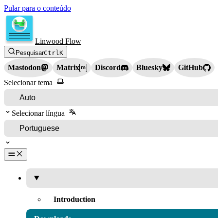
Pular para o conteúdo
Linwood Flow
Pesquisar
Ctrl
K
Mastodon
Matrix
Discord
Bluesky
GitHub
Selecionar tema
Selecionar língua
Introduction