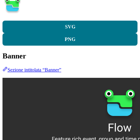
SVG
PNG
Banner
Sezione intitolata “Banner”