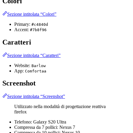
Colori
Sezione intitolata “Colori”
Primary:
#c4840d
Accent:
#7b8f96
Caratteri
Sezione intitolata “Caratteri”
Website:
Barlow
App:
Comfortaa
Screenshot
Sezione intitolata “Screenshot”
Utilizzato nella modalità di progettazione reattiva
firefox
Telefono: Galaxy S20 Ultra
Compressa da 7 pollici: Nexus 7
Compressa da 10 pollici: Nexus 10