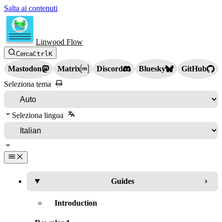
Salta ai contenuti
Linwood Flow
Cerca
Ctrl
K
Mastodon
Matrix
Discord
Bluesky
GitHub
Seleziona tema
Seleziona lingua
Guides
Introduction