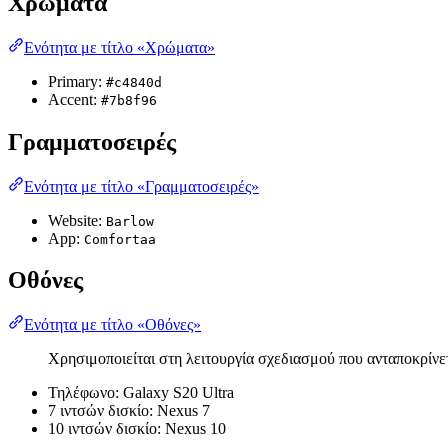
Χρώματα
Ενότητα με τίτλο «Χρώματα»
Primary:
#c4840d
Accent:
#7b8f96
Γραμματοσειρές
Ενότητα με τίτλο «Γραμματοσειρές»
Website:
Barlow
App:
Comfortaa
Οθόνες
Ενότητα με τίτλο «Οθόνες»
Χρησιμοποιείται στη λειτουργία σχεδιασμού που ανταποκρίνετ
Τηλέφωνο: Galaxy S20 Ultra
7 ιντσών δισκίο: Nexus 7
10 ιντσών δισκίο: Nexus 10