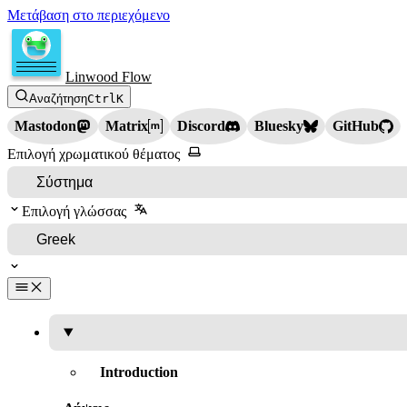
Μετάβαση στο περιεχόμενο
Linwood Flow
Αναζήτηση
Ctrl
K
Mastodon
Matrix
Discord
Bluesky
GitHub
Επιλογή χρωματικού θέματος
Επιλογή γλώσσας
Introduction