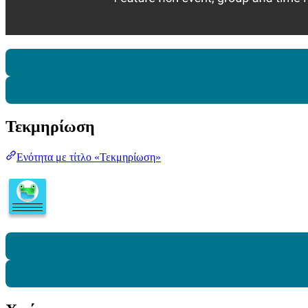
Τεκμηρίωση
Ενότητα με τίτλο «Τεκμηρίωση»