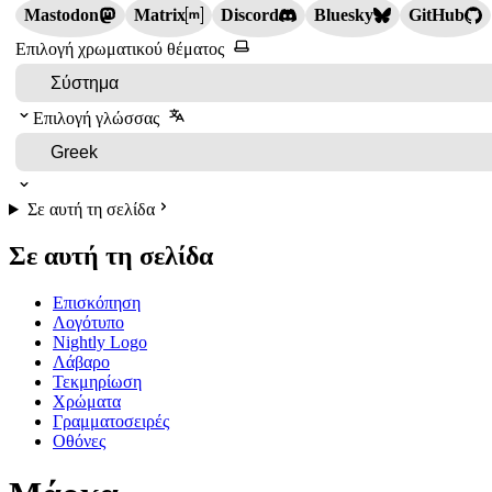
Mastodon
Matrix
Discord
Bluesky
GitHub
Επιλογή χρωματικού θέματος
Επιλογή γλώσσας
Σε αυτή τη σελίδα
Σε αυτή τη σελίδα
Επισκόπηση
Λογότυπο
Nightly Logo
Λάβαρο
Τεκμηρίωση
Χρώματα
Γραμματοσειρές
Οθόνες